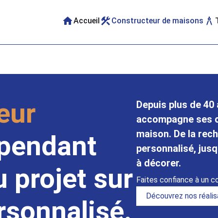
Accueil
Constructeur de maisons
eur
Depuis plus de 40
accompagne ses cl
maison. De la rech
pendant
personnalisé, jusq
à décorer.
u projet sur
Faites confiance à un co
Découvrez nos réalis
rsonnalisé.