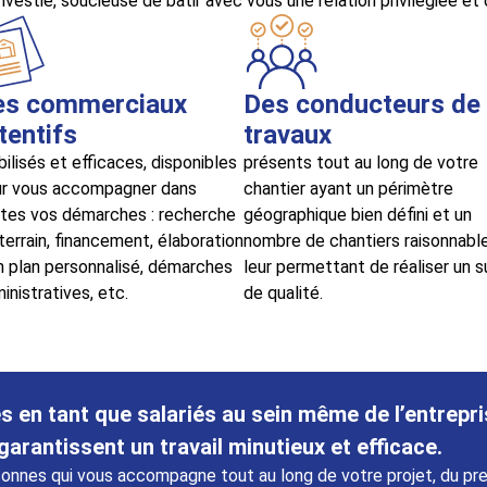
nvestie, soucieuse de bâtir avec vous une relation privilégiée et
es commerciaux
Des conducteurs de
tentifs
travaux
ilisés et efficaces, disponibles
présents tout au long de votre
r vous accompagner dans
chantier ayant un périmètre
tes vos démarches : recherche
géographique bien défini et un
terrain, financement, élaboration
nombre de chantiers raisonnabl
n plan personnalisé, démarches
leur permettant de réaliser un su
inistratives, etc.
de qualité.
en tant que salariés au sein même de l’entrepris
garantissent un travail minutieux et efficace.
sonnes qui vous accompagne tout au long de votre projet, du pre