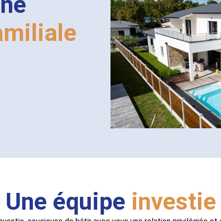
une
amiliale
Une équipe
investie