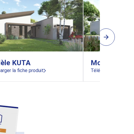
èle KUTA
Modèle LOV
arger la fiche produit
Télécharger la fiche