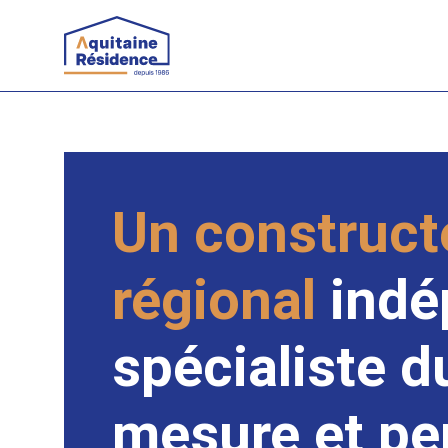
Accueil
Constructeur de maisons
Terrains à bâtir
Investissement locatif
Un construct
Contact
régional
indé
spécialiste d
mesure et pe